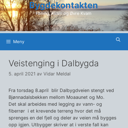
Bygdekontakten
Hopp
til
Følling, Kvam og Øvre Kvam
innhold
Meny
Veistenging i Dalbygda
5. april 2021
av
Vidar Meldal
Fra torsdag 8.april blir Dalbygdveien stengt ved
Bjønnadalsbekken mellom Moaaunet og Mo.
Det skal arbeides med legging av vann- og
fiberrør i et krevende terreng hvor det må
sprenges en del fjell og deler av veien må bygges
opp igjen. Utbygger skriver at i verste fall kan