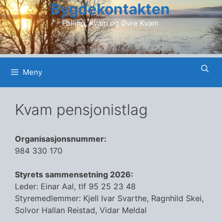
Bygdekontakten
Hopp
til
Følling, Kvam og Øvre Kvam
innhold
Meny
Kvam pensjonistlag
Organisasjonsnummer:
984 330 170
Styrets sammensetning 2026:
Leder: Einar Aal, tlf 95 25 23 48
Styremedlemmer: Kjell Ivar Svarthe, Ragnhild Skei,
Solvor Hallan Reistad, Vidar Meldal