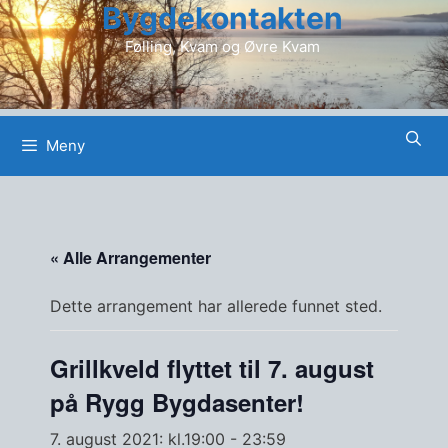
Bygdekontakten
Hopp
til
Følling, Kvam og Øvre Kvam
innhold
Meny
« Alle Arrangementer
Dette arrangement har allerede funnet sted.
Grillkveld flyttet til 7. august
på Rygg Bygdasenter!
7. august 2021: kl.19:00
-
23:59