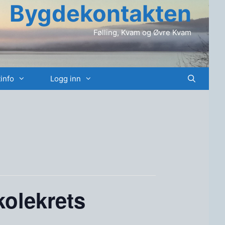
Bygdekontakten
Følling, Kvam og Øvre Kvam
info
Logg inn
kolekrets