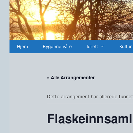
Hopp
til
innhold
Hjem
Bygdene våre
Idrett
Kultur
« Alle Arrangementer
Dette arrangement har allerede funnet
Flaskeinnsamli