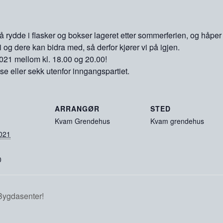
å rydde i flasker og bokser lageret etter sommerferien, og håper på
og dere kan bidra med, så derfor kjører vi på igjen.
21 mellom kl. 18.00 og 20.00!
se eller sekk utenfor inngangspartiet.
ARRANGØR
STED
Kvam Grendehus
Kvam grendehus
2021
0
 Bygdasenter!