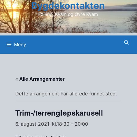
Bygdekontakten
Hopp
til
Følling, Kvam og Øvre Kvam
innhold
Meny
« Alle Arrangementer
Dette arrangement har allerede funnet sted.
Trim-/terrengløpskarusell
6. august 2021: kl.18:30
-
20:00