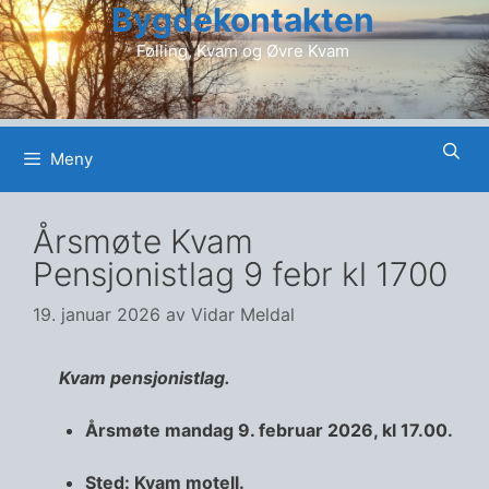
Bygdekontakten
Hopp
til
Følling, Kvam og Øvre Kvam
innhold
Meny
Årsmøte Kvam
Pensjonistlag 9 febr kl 1700
19. januar 2026
av
Vidar Meldal
Kvam pensjonistlag.
Årsmøte mandag 9. februar 2026, kl 17.00.
Sted: Kvam motell.