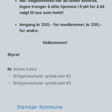
NB! Valgkomiteen har alt under kontroll.
Ingen trenger å sitte hjemme i frykt for å bli
valgt til noe som helst!
Inngang kr 200,- for medlemmer, kr 250,-
for andre.
Velkommen!
Styret
Kategorier
Annen kultur
Bridgeresultater spillekveld #2
Bridgeresultater spillekveld #3
Steinkjer Kommune