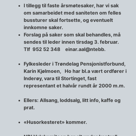
I tillegg til faste årsmøtesaker, har vi sak
om samarbeidet med saniteten om felles
bussturer skal fortsette, og eventuelt
innkomne saker.
Forslag på saker som skal behandles, må
sendes til leder
innen tirsdag 3. februar.
Tlf 952 52 348 einar.aal@ntebb.
Fylkesleder i Trøndelag Pensjonistforbund,
Karin Kjølmoen, Ho har bl.a vært ordfører i
Inderøy, vara til Stortinget, fast
representant et halvår rundt år 2000 m.m.
Ellers: Allsang, loddsalg, litt info, kaffe og
prat.
«Husorkesteret» kommer.