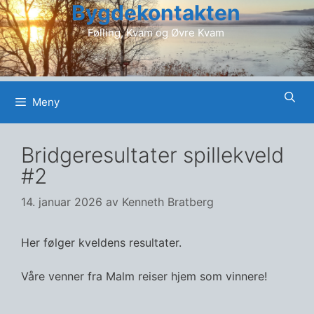
Bygdekontakten
Hopp
til
Følling, Kvam og Øvre Kvam
innhold
Meny
Bridgeresultater spillekveld
#2
14. januar 2026
av
Kenneth Bratberg
Her følger kveldens resultater.
Våre venner fra Malm reiser hjem som vinnere!