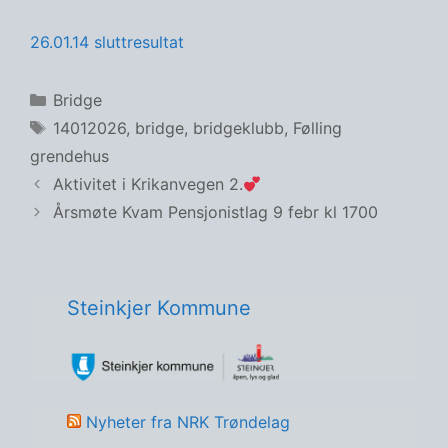
26.01.14 sluttresultat
Kategorier
Bridge
Stikkord
14012026
,
bridge
,
bridgeklubb
,
Følling
grendehus
Aktivitet i Krikanvegen 2.
Årsmøte Kvam Pensjonistlag 9 febr kl 1700
Steinkjer Kommune
Nyheter fra NRK Trøndelag