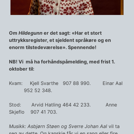
Om
Hildegunn
er det sagt: «Har et stort
uttrykksregister, et sjeldent språkøre og en
enorm tilstedeværelse». Spennende!
NB! Vi må ha forhåndspåmelding, med frist 1.
oktober til:
Kvam: Kjell Svarthe 907 88 990. Einar Aal
952 52 348.
Stod: Arvid Hatling 464 42 233. Anne
Skjeflo 907 41 703.
Musikk: Asbjørn Støen og Sverre Johan Aal
vil ta
seg av dette. Og kanskje får vi en sang eller fire