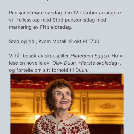
Pensjonistmøte søndag den 12.oktober arrangere
vi i fellesskap med Stod pensjonistlag med
markering av FN’s eldredag.
Sted og tid ; Kvam Motell 12.okt kl 1700
Vi får besøk av skuespiller
Hildegunn Eggen
.
Ho vil
lese en novelle av O
lav Duun
,
«Første skoledag»,
og fortelle om sitt forhold til Duun.