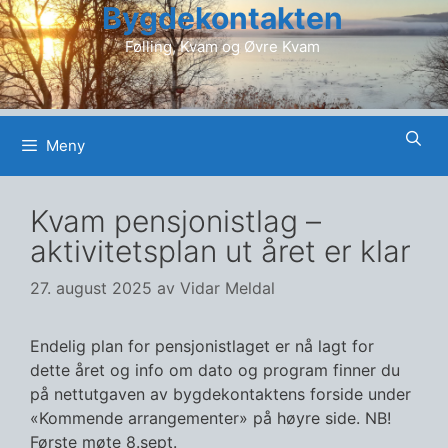
Bygdekontakten
Hopp
til
Følling, Kvam og Øvre Kvam
innhold
Meny
Kvam pensjonistlag –
aktivitetsplan ut året er klar
27. august 2025
av
Vidar Meldal
Endelig plan for pensjonistlaget er nå lagt for
dette året og info om dato og program finner du
på nettutgaven av bygdekontaktens forside under
«Kommende arrangementer» på høyre side. NB!
Første møte 8.sept.