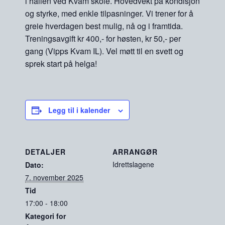
i hallen ved Kvam skole. Hovedvekt på kondisjon
og styrke, med enkle tilpasninger. Vi trener for å
greie hverdagen best mulig, nå og i framtida.
Treningsavgift kr 400,- for høsten, kr 50,- per
gang (Vipps Kvam IL). Vel møtt til en svett og
sprek start på helga!
Legg til i kalender
DETALJER
ARRANGØR
Idrettslagene
Dato:
7. november 2025
Tid
17:00 - 18:00
Kategori for