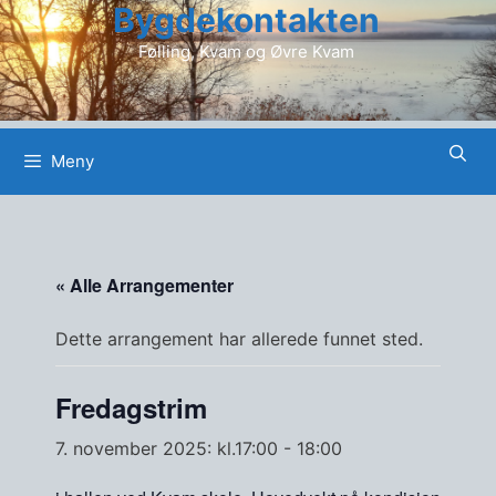
Bygdekontakten
Hopp
til
Følling, Kvam og Øvre Kvam
innhold
Meny
« Alle Arrangementer
Dette arrangement har allerede funnet sted.
Fredagstrim
7. november 2025: kl.17:00
-
18:00