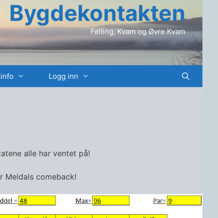
Bygdekontakten
Følling, Kvam og Øvre Kvam
info
Logg inn
atene alle har ventet på!
dar Meldals comeback!