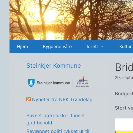
Hopp
til
innhold
Hjem
Bygdene våre
Idrett
Kultur
Bri
Steinkjer Kommune
20. sept
Bridgekl
Nyheter fra NRK Trøndelag
Stort v
Savnet bærplukker funnet i
god behold
Bevæpnet politi rykket ut til