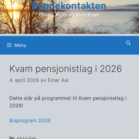
Bygdekontakten
Hopp
til
Følling, Kvam og Øvre Kvam
innhold
Meny
Kvam pensjonistlag i 2026
4. april 2026
av
Einar Aal
Dette står på programmet til Kvam pensjonistlag i
2026!
årsprogram 2026
Kategorier
Aktivitet