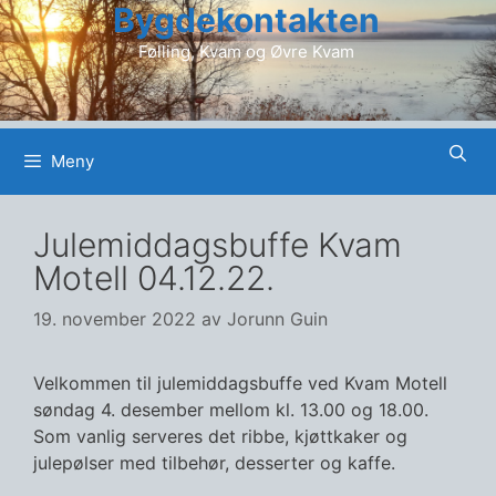
Bygdekontakten
Hopp
til
Følling, Kvam og Øvre Kvam
innhold
Meny
Julemiddagsbuffe Kvam
Motell 04.12.22.
19. november 2022
av
Jorunn Guin
Velkommen til julemiddagsbuffe ved Kvam Motell
søndag 4. desember mellom kl. 13.00 og 18.00.
Som vanlig serveres det ribbe, kjøttkaker og
julepølser med tilbehør, desserter og kaffe.