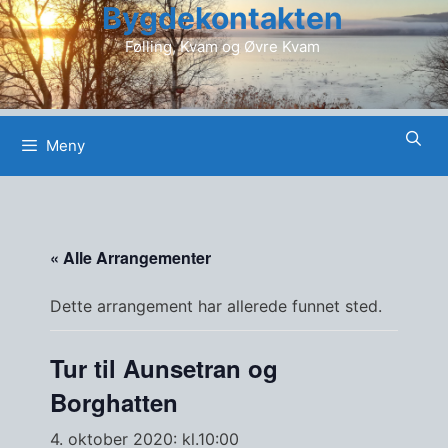
Bygdekontakten
Hopp
til
Følling, Kvam og Øvre Kvam
innhold
Meny
« Alle Arrangementer
Dette arrangement har allerede funnet sted.
Tur til Aunsetran og
Borghatten
4. oktober 2020: kl.10:00