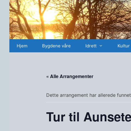
Hopp
til
innhold
Hjem
Bygdene våre
Idrett
Kultur
« Alle Arrangementer
Dette arrangement har allerede funnet
Tur til Aunset