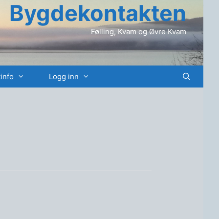
Bygdekontakten
Følling, Kvam og Øvre Kvam
info
Logg inn