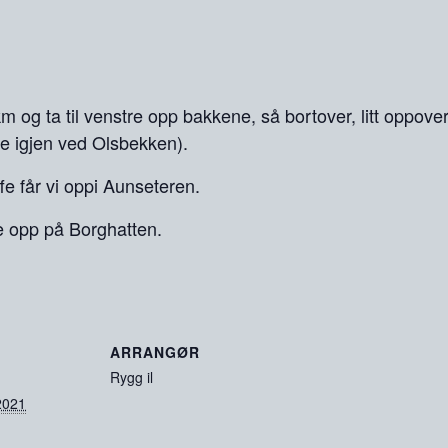
m og ta til venstre opp bakkene, så bortover, litt oppover
tre igjen ved Olsbekken).
e får vi oppi Aunseteren.
re opp på Borghatten.
ARRANGØR
Rygg il
2021