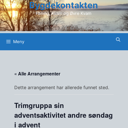
Bygdekontakten
Hopp
til
Følling, Kvam og Øvre Kvam
innhold
Meny
« Alle Arrangementer
Dette arrangement har allerede funnet sted.
Trimgruppa sin
adventsaktivitet andre søndag
i advent