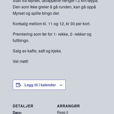
Start fra Myrset, tallappene henger i 2 km-løypa.
Den som ikke greier å gå runden, kan gå oppå
Myrset og spille bingo der.
Kortsalg mellom kl. 11 og 12, kr 30 per kort.
Premiering som før for 1- rekke, 2- rekker og
fullbingo.
Salg av kaffe, saft og kjeks.
Vel møtt!
Legg til i kalender
DETALJER
ARRANGØR
Rygg il
Dato: