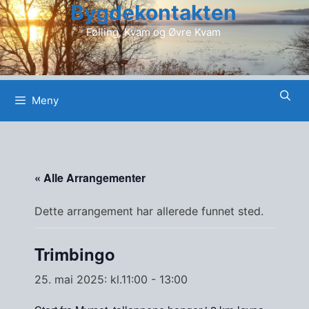
Bygdekontakten
Hopp
til
Følling, Kvam og Øvre Kvam
innhold
Meny
« Alle Arrangementer
Dette arrangement har allerede funnet sted.
Trimbingo
25. mai 2025: kl.11:00
-
13:00