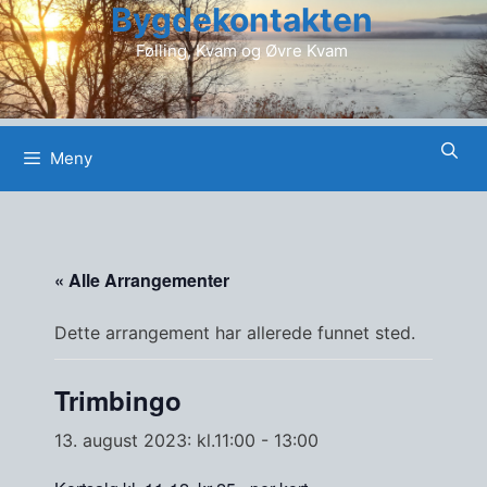
Bygdekontakten
Hopp
til
Følling, Kvam og Øvre Kvam
innhold
Meny
« Alle Arrangementer
Dette arrangement har allerede funnet sted.
Trimbingo
13. august 2023: kl.11:00
-
13:00