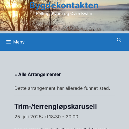
Bygdekontakten
Hopp
til
Følling, Kvam og Øvre Kvam
innhold
Meny
« Alle Arrangementer
Dette arrangement har allerede funnet sted.
Trim-/terrengløpskarusell
25. juli 2025: kl.18:30
-
20:00