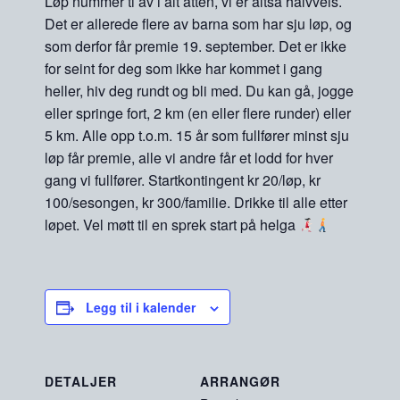
Løp nummer ti av i alt atten, vi er altså halvveis.
Det er allerede flere av barna som har sju løp, og
som derfor får premie 19. september. Det er ikke
for seint for deg som ikke har kommet i gang
heller, hiv deg rundt og bli med. Du kan gå, jogge
eller springe fort, 2 km (en eller flere runder) eller
5 km. Alle opp t.o.m. 15 år som fullfører minst sju
løp får premie, alle vi andre får et lodd for hver
gang vi fullfører. Startkontingent kr 20/løp, kr
100/sesongen, kr 300/familie. Drikke til alle etter
løpet. Vel møtt til en sprek start på helga
Legg til i kalender
DETALJER
ARRANGØR