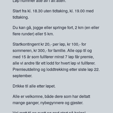
Løp nummer åtte av i alt atten.
Start fra kl. 18.30 uten tidtaking, kl. 19.00 med
tidtaking.
Du kan gå, jogge eller springe fort, 2 km (en eller
flere runder) eller 5 km.
Startkontingent kr 20,- per løp, kr 100,- for
sommeren, kr 300,- for familie. Alle opp til og
med 15 år som fullfører minst 7 løp får premie,
alle vi andre får ett lodd for hvert løp vi fullfører.
Premieutdeling og loddtrekking etter siste løp 22.
september.
Drikke til alle etter løpet.
Alle er velkomne, både dere som har deltatt
mange ganger, nybegynnere og gjester.
Vel møtt til en svett og god start på helga!