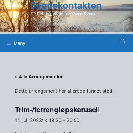
Bygdekontakten
Hopp
til
Følling, Kvam og Øvre Kvam
innhold
Meny
« Alle Arrangementer
Dette arrangement har allerede funnet sted.
Trim-/terrengløpskarusell
14. juli 2023: kl.18:30
-
20:00