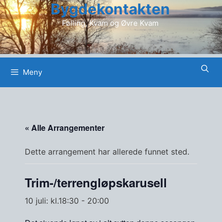
Bygdekontakten
Hopp
til
Følling, Kvam og Øvre Kvam
innhold
Meny
« Alle Arrangementer
Dette arrangement har allerede funnet sted.
Trim-/terrengløpskarusell
10 juli: kl.18:30
-
20:00