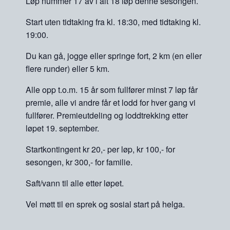
Løp nummer 17 av i alt 18 løp denne sesongen.
Start uten tidtaking fra kl. 18:30, med tidtaking kl.
19:00.
Du kan gå, jogge eller springe fort, 2 km (en eller
flere runder) eller 5 km.
Alle opp t.o.m. 15 år som fullfører minst 7 løp får
premie, alle vi andre får et lodd for hver gang vi
fullfører. Premieutdeling og loddtrekking etter
løpet 19. september.
Startkontingent kr 20,- per løp, kr 100,- for
sesongen, kr 300,- for familie.
Saft/vann til alle etter løpet.
Vel møtt til en sprek og sosial start på helga.