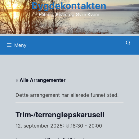
Bygdekontakten
Hopp
til
Følling, Kvam og Øvre Kvam
innhold
Meny
« Alle Arrangementer
Dette arrangement har allerede funnet sted.
Trim-/terrengløpskarusell
12. september 2025: kl.18:30
-
20:00