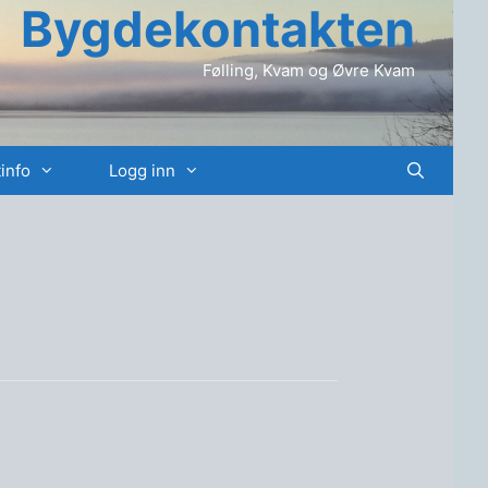
Bygdekontakten
Følling, Kvam og Øvre Kvam
info
Logg inn