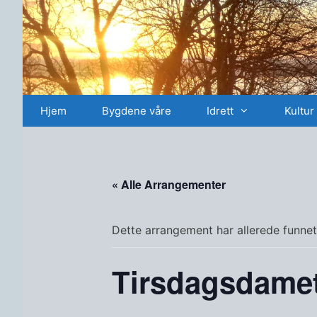
Hopp
til
innhold
Hjem
Bygdene våre
Idrett
Kultur
« Alle Arrangementer
Dette arrangement har allerede funnet
Tirsdagsdame