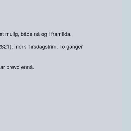
t mulig, både nå og i framtida.
802821), merk Tirsdagstrim. To ganger
har prøvd ennå.