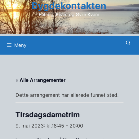
Bygdekontakten
Hopp
til
Følling, Kvam og Øvre Kvam
innhold
Meny
« Alle Arrangementer
Dette arrangement har allerede funnet sted.
Tirsdagsdametrim
9. mai 2023: kl.18:45
-
20:00