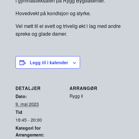
i gymnastikksalen på Rygg Bygdasenter.
Hovedvekt på kondisjon og styrke.
Vel møtt til ei svett og trivelig økt i lag med andre
spreke og glade damer.
Legg til i kalender
DETALJER
ARRANGØR
Rygg il
Dato:
9. mai 2023
Tid
18:45 - 20:00
Kategori for
Arrangement: