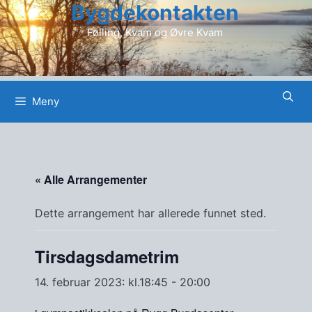
Bygdekontakten
Hopp
til
Følling, Kvam og Øvre Kvam
innhold
Meny
« Alle Arrangementer
Dette arrangement har allerede funnet sted.
Tirsdagsdametrim
14. februar 2023: kl.18:45
-
20:00