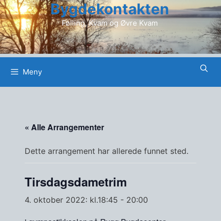
Bygdekontakten
Hopp
til
Følling, Kvam og Øvre Kvam
innhold
Meny
« Alle Arrangementer
Dette arrangement har allerede funnet sted.
Tirsdagsdametrim
4. oktober 2022: kl.18:45
-
20:00