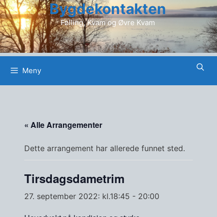
Bygdekontakten
Hopp
til
Følling, Kvam og Øvre Kvam
innhold
Meny
« Alle Arrangementer
Dette arrangement har allerede funnet sted.
Tirsdagsdametrim
27. september 2022: kl.18:45
-
20:00