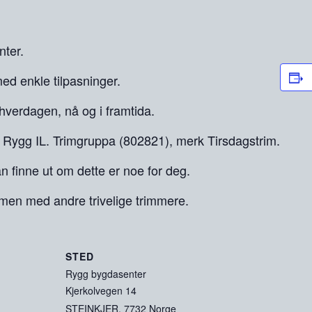
ter.
ed enkle tilpasninger.
i hverdagen, nå og i framtida.
til Rygg IL. Trimgruppa (802821), merk Tirsdagstrim.
n finne ut om dette er noe for deg.
ammen med andre trivelige trimmere.
STED
Rygg bygdasenter
Kjerkolvegen 14
STEINKJER
,
7732
Norge