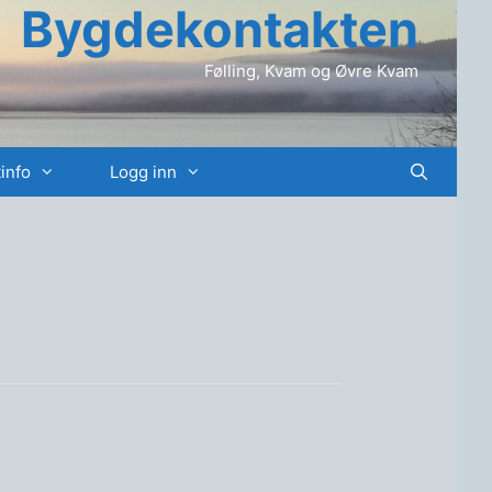
Bygdekontakten
Følling, Kvam og Øvre Kvam
info
Logg inn