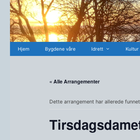
Hopp
til
innhold
Hjem
Bygdene våre
Idrett
Kultur
« Alle Arrangementer
Dette arrangement har allerede funnet
Tirsdagsdame