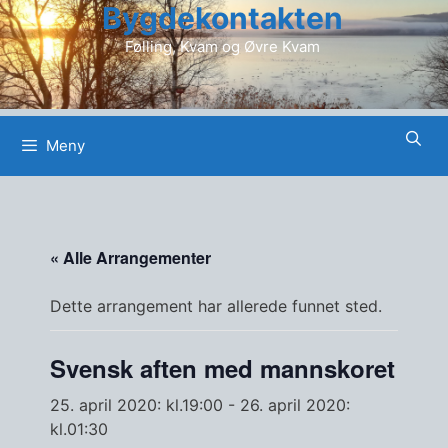
Bygdekontakten
Hopp
til
Følling, Kvam og Øvre Kvam
innhold
Meny
« Alle Arrangementer
Dette arrangement har allerede funnet sted.
Svensk aften med mannskoret
25. april 2020: kl.19:00
-
26. april 2020:
kl.01:30