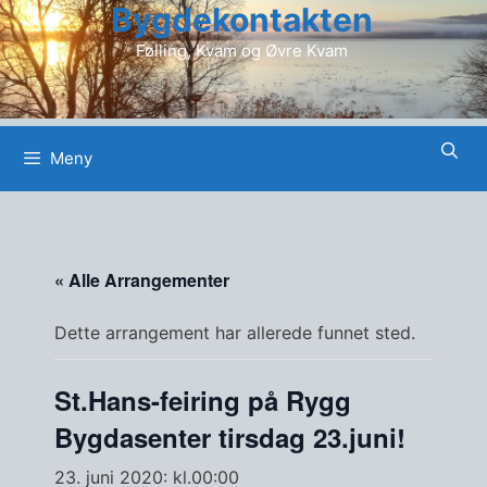
Bygdekontakten
Hopp
til
Følling, Kvam og Øvre Kvam
innhold
Meny
« Alle Arrangementer
Dette arrangement har allerede funnet sted.
St.Hans-feiring på Rygg
Bygdasenter tirsdag 23.juni!
23. juni 2020: kl.00:00