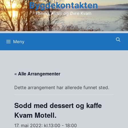
Bygdekontakten
Hopp
til
Følling, Kvam og Øvre Kvam
innhold
Meny
« Alle Arrangementer
Dette arrangement har allerede funnet sted.
Sodd med dessert og kaffe
Kvam Motell.
17. mai 2022: kl.13:00
-
18:00