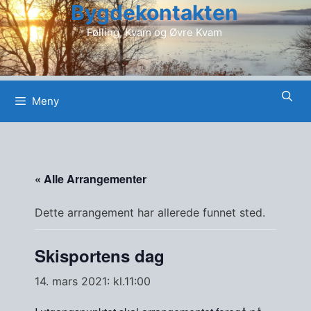
Bygdekontakten
Hopp
til
Følling, Kvam og Øvre Kvam
innhold
Meny
« Alle Arrangementer
Dette arrangement har allerede funnet sted.
Skisportens dag
14. mars 2021: kl.11:00