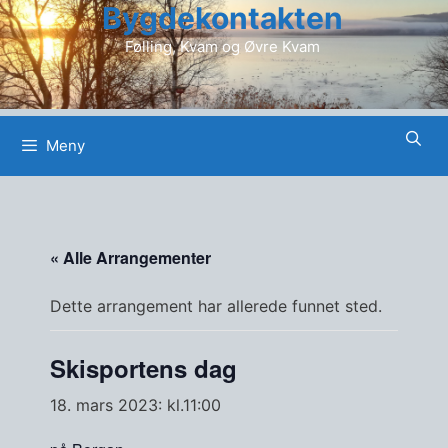
Bygdekontakten
Hopp
til
Følling, Kvam og Øvre Kvam
innhold
Meny
« Alle Arrangementer
Dette arrangement har allerede funnet sted.
Skisportens dag
18. mars 2023: kl.11:00