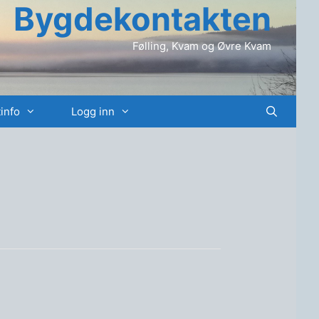
Bygdekontakten
Følling, Kvam og Øvre Kvam
info
Logg inn