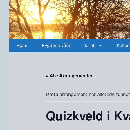
Hopp
til
innhold
Hjem
Bygdene våre
Idrett
Kultur
« Alle Arrangementer
Dette arrangement har allerede funnet
Quizkveld i K