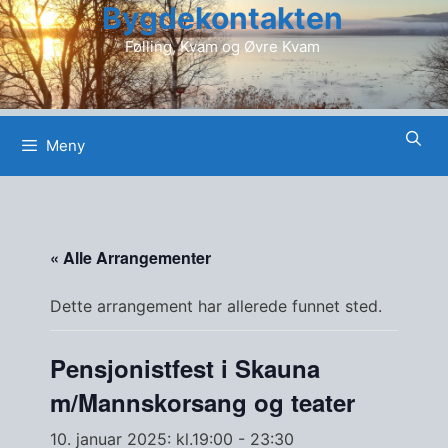
Bygdekontakten
Hopp
til
Følling, Kvam og Øvre Kvam
innhold
Meny
« Alle Arrangementer
Dette arrangement har allerede funnet sted.
Pensjonistfest i Skauna
m/Mannskorsang og teater
10. januar 2025: kl.19:00
-
23:30