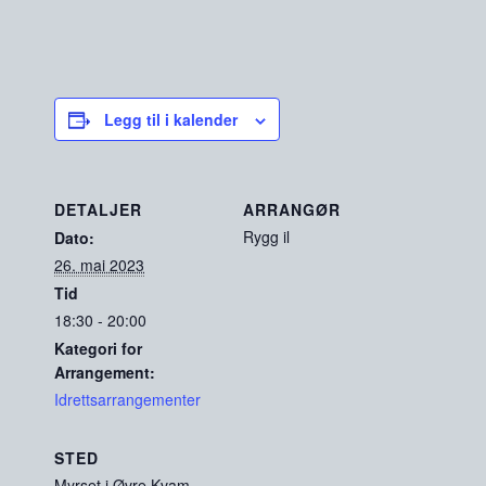
Legg til i kalender
DETALJER
ARRANGØR
Rygg il
Dato:
26. mai 2023
Tid
18:30 - 20:00
Kategori for
Arrangement:
Idrettsarrangementer
STED
Myrset i Øvre Kvam