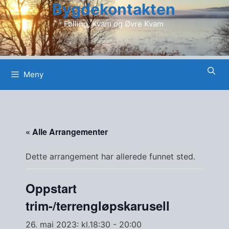
Bygdekontakten
Hopp
til
Følling, Kvam og Øvre Kvam
innhold
Meny
« Alle Arrangementer
Dette arrangement har allerede funnet sted.
Oppstart
trim-/terrengløpskarusell
26. mai 2023: kl.18:30
-
20:00