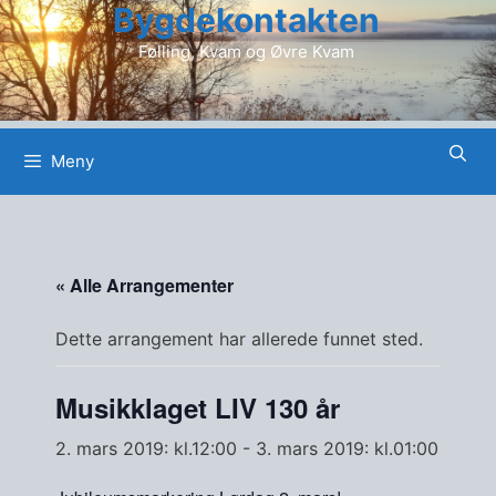
Bygdekontakten
Hopp
til
Følling, Kvam og Øvre Kvam
innhold
Meny
« Alle Arrangementer
Dette arrangement har allerede funnet sted.
Musikklaget LIV 130 år
2. mars 2019: kl.12:00
-
3. mars 2019: kl.01:00