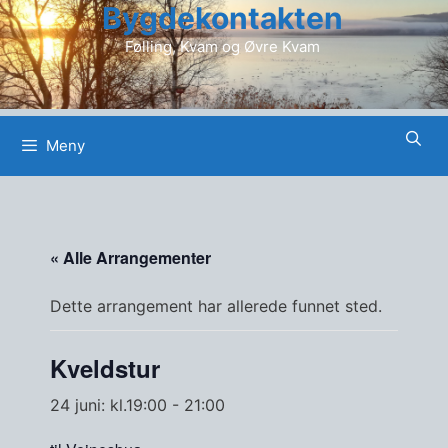
Bygdekontakten
Hopp
til
Følling, Kvam og Øvre Kvam
innhold
Meny
« Alle Arrangementer
Dette arrangement har allerede funnet sted.
Kveldstur
24 juni: kl.19:00
-
21:00