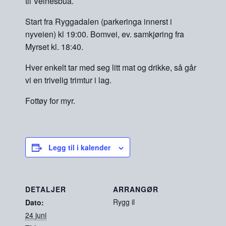
til Veinesbua.
Start fra Ryggadalen (parkeringa innerst i
nyveien) kl 19:00. Bomvei, ev. samkjøring fra
Myrset kl. 18:40.
Hver enkelt tar med seg litt mat og drikke, så går
vi en trivelig trimtur i lag.
Fottøy for myr.
Legg til i kalender
DETALJER
ARRANGØR
Rygg il
Dato:
24 juni