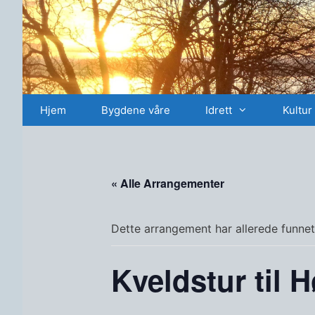
Hopp
til
innhold
Hjem
Bygdene våre
Idrett
Kultur
« Alle Arrangementer
Dette arrangement har allerede funnet
Kveldstur til H