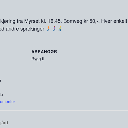
kjøring fra Myrset kl. 18.45. Bomveg kr 50,-. Hver enkelt
med andre sprekinger
ARRANGØR
Rygg il
0
t:
gementer
gård