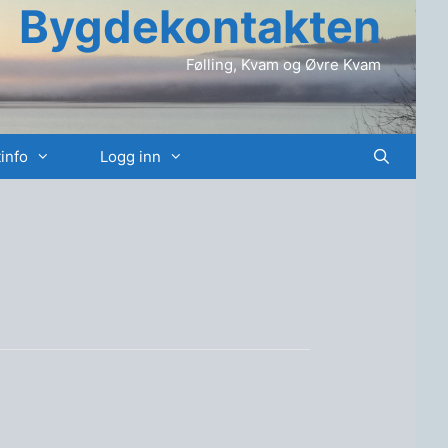
Bygdekontakten
Følling, Kvam og Øvre Kvam
info
Logg inn