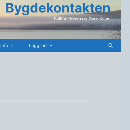
Bygdekontakten
Følling, Kvam og Øvre Kvam
info
Logg inn