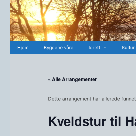
Hopp
til
innhold
Hjem
Bygdene våre
Idrett
Kultur
« Alle Arrangementer
Dette arrangement har allerede funnet
Kveldstur til