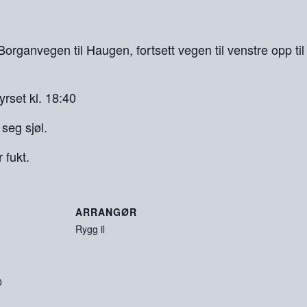
 Borganvegen til Haugen, fortsett vegen til venstre opp ti
rset kl. 18:40
 seg sjøl.
 fukt.
ARRANGØR
Rygg il
0