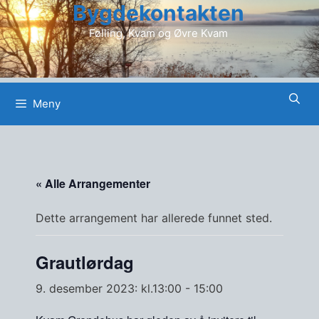
Bygdekontakten
Hopp
til
Følling, Kvam og Øvre Kvam
innhold
Meny
« Alle Arrangementer
Dette arrangement har allerede funnet sted.
Grautlørdag
9. desember 2023: kl.13:00
-
15:00