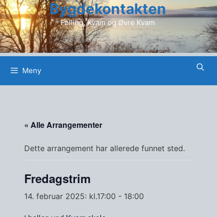
Bygdekontakten
Hopp
til
Følling, Kvam og Øvre Kvam
innhold
Meny
« Alle Arrangementer
Dette arrangement har allerede funnet sted.
Fredagstrim
14. februar 2025: kl.17:00
-
18:00