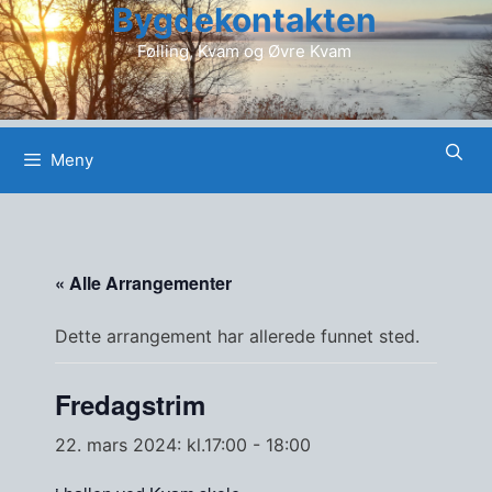
Bygdekontakten
Hopp
til
Følling, Kvam og Øvre Kvam
innhold
Meny
« Alle Arrangementer
Dette arrangement har allerede funnet sted.
Fredagstrim
22. mars 2024: kl.17:00
-
18:00