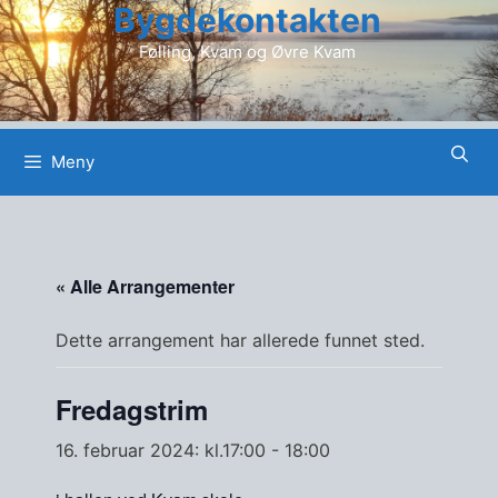
Bygdekontakten
Hopp
til
Følling, Kvam og Øvre Kvam
innhold
Meny
« Alle Arrangementer
Dette arrangement har allerede funnet sted.
Fredagstrim
16. februar 2024: kl.17:00
-
18:00