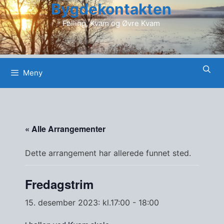
Bygdekontakten
Hopp
til
Følling, Kvam og Øvre Kvam
innhold
Meny
« Alle Arrangementer
Dette arrangement har allerede funnet sted.
Fredagstrim
15. desember 2023: kl.17:00
-
18:00