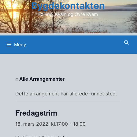
Bygdekontakten
Hopp
til
Følling, Kvam og Øvre Kvam
innhold
Meny
« Alle Arrangementer
Dette arrangement har allerede funnet sted.
Fredagstrim
18. mars 2022: kl.17:00
-
18:00