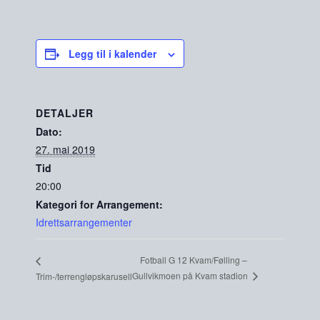
Legg til i kalender
DETALJER
Dato:
27. mai 2019
Tid
20:00
Kategori for Arrangement:
Idrettsarrangementer
Fotball G 12 Kvam/Følling –
Gullvikmoen på Kvam stadion
Trim-/terrengløpskarusell