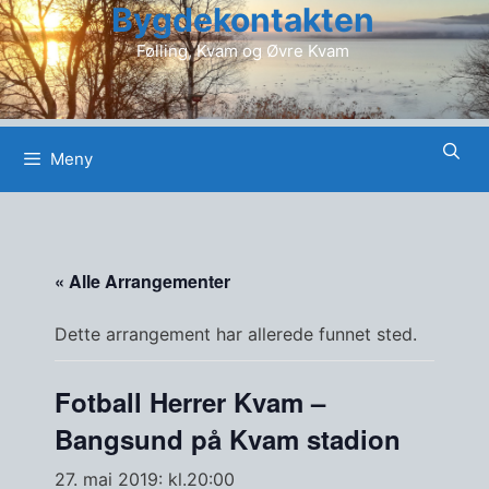
Bygdekontakten
Hopp
til
Følling, Kvam og Øvre Kvam
innhold
Meny
« Alle Arrangementer
Dette arrangement har allerede funnet sted.
Fotball Herrer Kvam –
Bangsund på Kvam stadion
27. mai 2019: kl.20:00