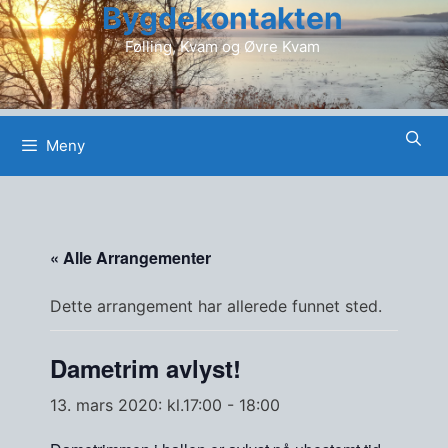
Bygdekontakten
Hopp
til
Følling, Kvam og Øvre Kvam
innhold
Meny
« Alle Arrangementer
Dette arrangement har allerede funnet sted.
Dametrim avlyst!
13. mars 2020: kl.17:00
-
18:00