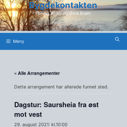
Bygdekontakten
Hopp
til
Følling, Kvam og Øvre Kvam
innhold
Meny
« Alle Arrangementer
Dette arrangement har allerede funnet sted.
Dagstur: Saursheia fra øst
mot vest
29. august 2021: kl.10:00