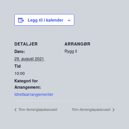
Legg til i kalender
DETALJER
ARRANGØR
Rygg il
Dato:
29. august 2021
Tid
10:00
Kategori for
Arrangement:
Idrettsarrangementer
Trim-/terrengløpskarusell
Trim-/terrengløpskarusell