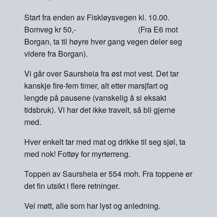
Start fra enden av Fiskløysvegen kl. 10.00.
Bomveg kr 50,- (Fra E6 mot
Borgan, ta til høyre hver gang vegen deler seg
videre fra Borgan).
Vi går over Saursheia fra øst mot vest. Det tar
kanskje fire-fem timer, alt etter marsjfart og
lengde på pausene (vanskelig å si eksakt
tidsbruk). Vi har det ikke travelt, så bli gjerne
med.
Hver enkelt tar med mat og drikke til seg sjøl, ta
med nok! Fottøy for myrterreng.
Toppen av Saursheia er 554 moh. Fra toppene er
det fin utsikt i flere retninger.
Vel møtt, alle som har lyst og anledning.