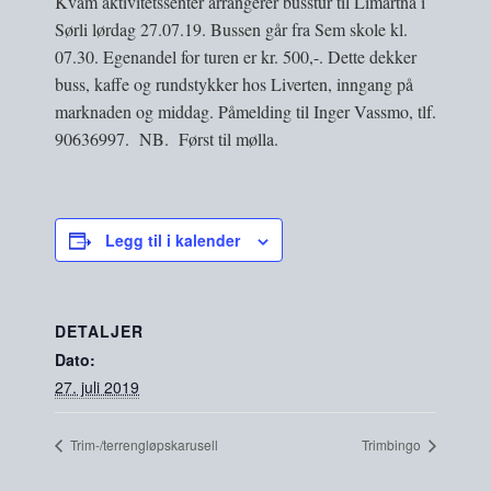
Kvam aktivitetssenter arrangerer busstur til Limartna i
Sørli lørdag 27.07.19. Bussen går fra Sem skole kl.
07.30. Egenandel for turen er kr. 500,-. Dette dekker
buss, kaffe og rundstykker hos Liverten, inngang på
marknaden og middag. Påmelding til Inger Vassmo, tlf.
90636997. NB. Først til mølla.
Legg til i kalender
DETALJER
Dato:
27. juli 2019
Trim-/terrengløpskarusell
Trimbingo