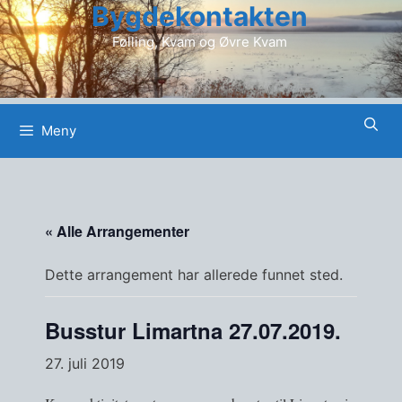
Bygdekontakten
Hopp
til
Følling, Kvam og Øvre Kvam
innhold
Meny
« Alle Arrangementer
Dette arrangement har allerede funnet sted.
Busstur Limartna 27.07.2019.
27. juli 2019