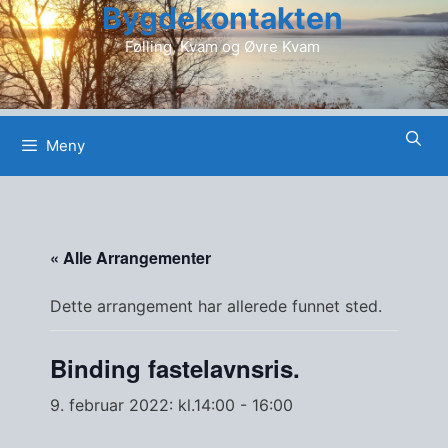
Bygdekontakten
Hopp
til
Følling, Kvam og Øvre Kvam
innhold
Meny
« Alle Arrangementer
Dette arrangement har allerede funnet sted.
Binding fastelavnsris.
9. februar 2022: kl.14:00
-
16:00